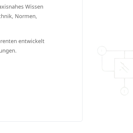
raxisnahes Wissen
echnik, Normen,
renten entwickelt
bungen.